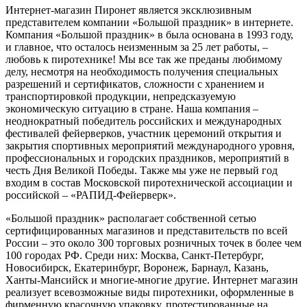
Интернет-магазин Пиронет является эксклюзивным
представителем компании «Большой праздник» в интернете.
Компания «Большой праздник» в была основана в 1993 году,
и главное, что осталось неизменным за 25 лет работы, –
любовь к пиротехнике! Мы все так же преданы любимому
делу, несмотря на необходимость получения специальных
разрешений и сертификатов, сложности с хранением и
транспортировкой продукции, непредсказуемую
экономическую ситуацию в стране. Наша компания –
неоднократный победитель российских и международных
фестивалей фейерверков, участник церемоний открытия и
закрытия спортивных мероприятий международного уровня,
профессиональных и городских праздников, мероприятий в
честь Дня Великой Победы. Также мы уже не первый год
входим в состав Московской пиротехнической ассоциации и
российской – «РАПИД-Фейерверк».
«Большой праздник» располагает собственной сетью
сертифицированных магазинов и представительств по всей
России – это около 300 торговых розничных точек в более чем
100 городах РФ. Среди них: Москва, Санкт-Петербург,
Новосибирск, Екатеринбург, Воронеж, Барнаул, Казань,
Ханты-Мансийск и многие-многие другие. Интернет магазин
реализует всевозможные виды пиротехники, оформленные в
фирменную красочную упаковку, протестированные на