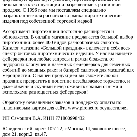
безопасность эксплуатации и разрешенные к розничной
продаже. С 1996 года мы поставляем специально
разработанные для российского рынка пиротехнические
изделия под собственной торговой маркой.
Ассортимент пиротехники постоянно расширяется и
обновляется. В онлайн магазине предлагается большой выбор
пиротехники: более 400 видов разнообразных салютов.
Каталог магазина «Большой праздник» включает в себя весь
спектр бытовых пиротехнических изделий. У нас вы найдете
фейерверки под любые запросы и рамки бюджета, от
недорогих хлопушек и наземных фейерверков для семейных
событий до мощных ракет и батарей салютов для масштабных
мероприятий. С нашей продукцией вы сможете любой
праздник превратить в поистине незабываемое торжество, и
даже обычный скучный вечер оживить яркими огнями и
всполохами разноцветных фейерверков!
Обработку безналичных заказов и поддержку оплаты по
пластиковым картам для сайта www.pironet.ru осуществляет
ИП Самошин В.А. ИНН 771800998432
Юридический адрес: 105122, г.Москва, Щелковское шоссе,
дом 21, корп.2, кв.47.