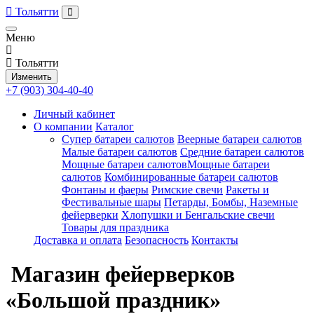
Тольятти
Меню
Тольятти
Изменить
+7 (903) 304-40-40
Личный кабинет
О компании
Каталог
Супер батареи салютов
Веерные батареи салютов
Малые батареи салютов
Средние батареи салютов
Мощные батареи салютовМощные батареи
салютов
Комбинированные батареи салютов
Фонтаны и фаеры
Римские свечи
Ракеты и
Фестивальные шары
Петарды, Бомбы, Наземные
фейерверки
Хлопушки и Бенгальские свечи
Товары для праздника
Доставка и оплата
Безопасность
Контакты
Магазин фейерверков
«Большой праздник»